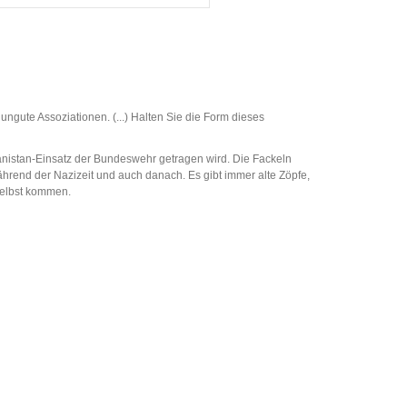
ngute Assoziationen. (...) Halten Sie die Form dieses
hanistan-Einsatz der Bundeswehr getragen wird. Die Fackeln
hrend der Nazizeit und auch danach. Es gibt immer alte Zöpfe,
selbst kommen.