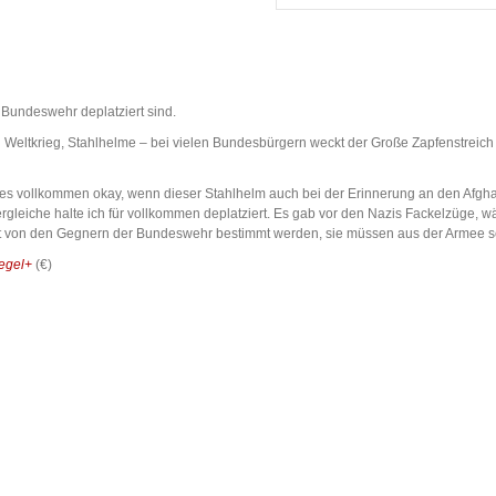
Bundeswehr deplatziert sind.
Weltkrieg, Stahlhelme – bei vielen Bundesbürgern weckt der Große Zapfenstreich u
ist es vollkommen okay, wenn dieser Stahlhelm auch bei der Erinnerung an den Afg
eiche halte ich für vollkommen deplatziert. Es gab vor den Nazis Fackelzüge, wä
ht von den Gegnern der Bundeswehr bestimmt werden, sie müssen aus der Armee 
egel+
(€)