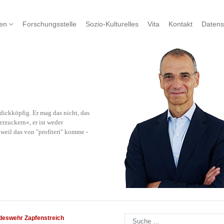
nen
Forschungsstelle
Sozio-Kulturelles
Vita
Kontakt
Datens
ickköpfig. Er mag das nicht, das
rzuckern«, er ist weder
eil das von "profiteri" komme -
Suchen
deswehr Zapfenstreich