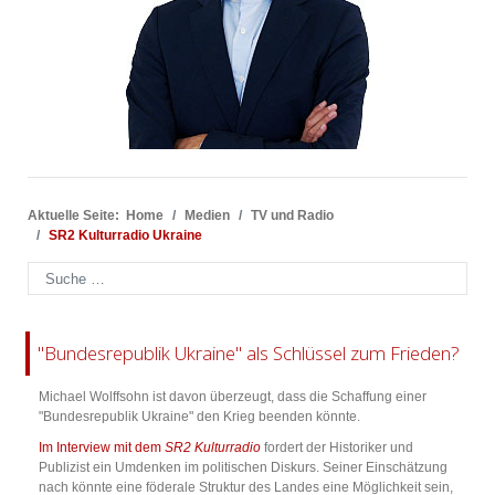
Aktuelle Seite:
Home
Medien
TV und Radio
SR2 Kulturradio Ukraine
Suchen
"Bundesrepublik Ukraine" als Schlüssel zum Frieden?
Michael Wolffsohn ist davon überzeugt, dass die Schaffung einer
"Bundesrepublik Ukraine" den Krieg beenden könnte.
Im Interview mit dem
SR2 Kulturradio
fordert der Historiker und
Publizist ein Umdenken im politischen Diskurs. Seiner Einschätzung
nach könnte eine föderale Struktur des Landes eine Möglichkeit sein,