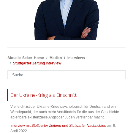
Aktuelle Seite:
Home
Medien
Interviews
Stuttgarter Zeitung Interview
Suchen
Der Ukraine-Krieg als Einschnitt
Vielleicht ist der Ukraine-Krieg psychologisch für Deutschland ein
Wendepunkt, der auch mehr Verständnis für die aus der Geschichte
ableitbare existenzielle Angst der Juden verstehbar macht.
Interview mit
Stuttgarter Zeitung
und
Stuttgarter Nachrichten
am 9.
April 2022.