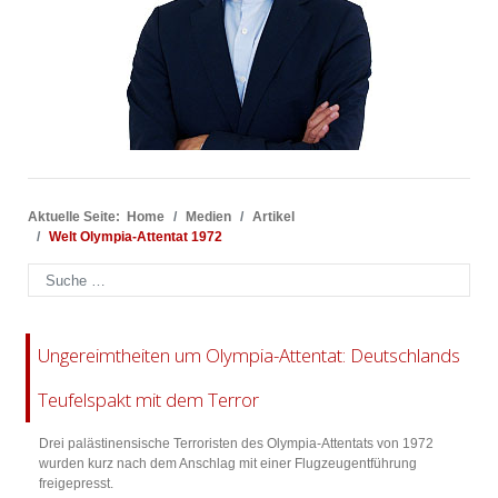
Aktuelle Seite:
Home
Medien
Artikel
Welt Olympia-Attentat 1972
Suchen
Ungereimtheiten um Olympia-Attentat: Deutschlands
Teufelspakt mit dem Terror
Drei palästinensische Terroristen des Olympia-Attentats von 1972
wurden kurz nach dem Anschlag mit einer Flugzeugentführung
freigepresst.