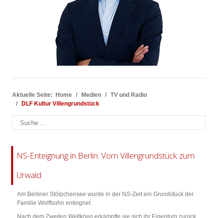
Aktuelle Seite:
Home
Medien
TV und Radio
DLF Kultur Villengrundstück
Suchen
NS-Enteignung in Berlin: Vom Villengrundstück zum
Urwald
Am Berliner Stölpchensee wurde in der NS-Zeit ein Grundstück der
Familie Wolffsohn enteignet.
Nach dem Zweiten Weltkrieg erkämpfte sie sich ihr Eigentum zurück