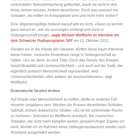
verkündeten Teilmobilmachung geflüchtet, damit sie nicht in den
Krieg ziehen müssen. Andere desertieren. Doch was passiert mit
Soldaten, die mitten im Kriegsgebiet sind und nicht mehr wollen?
Eine allgemeingültige Antwort darauf gibt es nicht. «Denn es kommt
ganz darauf an, wer sie sozusagen einfängt und dann in
Gefangenschaft bringt»,
sagte Michael Wolffsohn im Interview mit
dem Schweizer Radioprogramm
SRF
am 12. Oktober 2022.
Geraten sie in die Hände der Ukrainer, dürften diese kaum Interesse
daran haben, russische Deserteure lange in Gefangenschaft zu
halten. «Es sei denn, es sind Täter. Doch das Gesetz des Krieges
heisst Brutalität und Unmenschlichkeit – und auch auf der Seite, die
eigentlich politisch Menschlichkeit repräsentiert, sind
Unmenschlichkeiten alles andere als auszuschliessen», sagt
Wolffsohn.
Drakonische Strafen drohen
Auf Gnade oder Menschlichkeit zu hoffen, dürfte im anderen Fall
ohnehin vergebens sein: Werden die Russen desertierten Soldaten
habhaft, drohen drakonische Strafen. «Es ist mit schlimmster Rache
zu rechnen», formuliert es Wolffsohn drastisch. Bei russischen
Soldaten, die nicht mehr kämpfen wollen, grassiert Angst: Ergebe ich
mich, könnte ich im Rahmen eines Gefangenaustauschs wieder nach
Russland ausgeliefert werden.