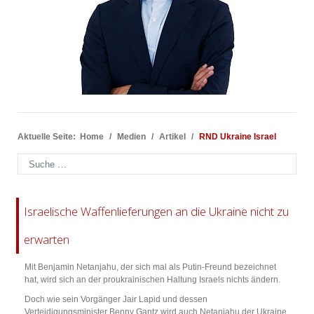
Aktuelle Seite:
Home
Medien
Artikel
RND Ukraine Israel
Suchen
Israelische Waffenlieferungen an die Ukraine nicht zu
erwarten
Mit Benjamin Netanjahu, der sich mal als Putin-Freund bezeichnet
hat, wird sich an der proukrainischen Haltung Israels nichts ändern.
Doch wie sein Vorgänger Jair Lapid und dessen
Verteidigungsminister Benny Gantz wird auch Netanjahu der Ukraine