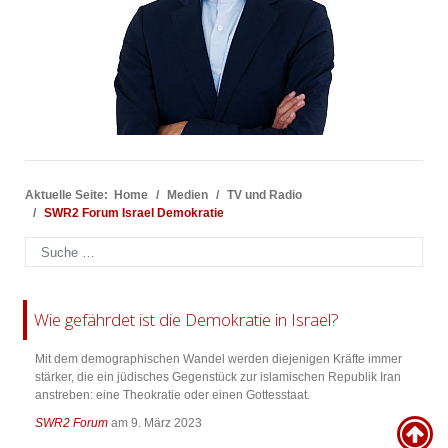
Aktuelle Seite:
Home
Medien
TV und Radio
SWR2 Forum Israel Demokratie
Suchen
Wie gefährdet ist die Demokratie in Israel?
Mit dem demographischen Wandel werden diejenigen Kräfte immer
stärker, die ein jüdisches Gegenstück zur islamischen Republik Iran
anstreben: eine Theokratie oder einen Gottesstaat.
SWR2 Forum
am 9. März 2023