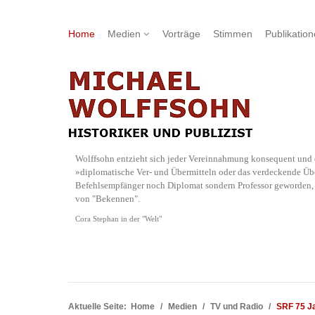
Home
Medien
Vorträge
Stimmen
Publikatio
Wolffsohn entzieht sich jeder Vereinnahmung konsequent und d
»diplomatische Ver- und Übermitteln oder das verdeckende Übe
Befehlsempfänger noch Diplomat sondern Professor geworden, w
von "Bekennen".
Cora Stephan in der "Welt"
Aktuelle Seite:
Home
Medien
TV und Radio
SRF 75 Ja