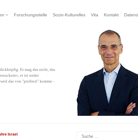
nen
Forschungsstelle
Sozio-Kulturelles
Vita
Kontakt
Datens
ickköpfig. Er mag das nicht, das
rzuckern«, er ist weder
eil das von "profiteri" komme -
Suchen
hre Israel