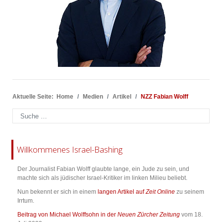
Aktuelle Seite:
Home
Medien
Artikel
NZZ Fabian Wolff
Suchen
Willkommenes Israel-Bashing
Der Journalist Fabian Wolff glaubte lange, ein Jude zu sein, und
machte sich als jüdischer Israel-Kritiker im linken Milieu beliebt.
Nun bekennt er sich in einem
langen Artikel auf
Zeit Online
zu seinem
Irrtum.
Beitrag von Michael Wolffsohn in der
Neuen Zürcher Zeitung
vom 18.