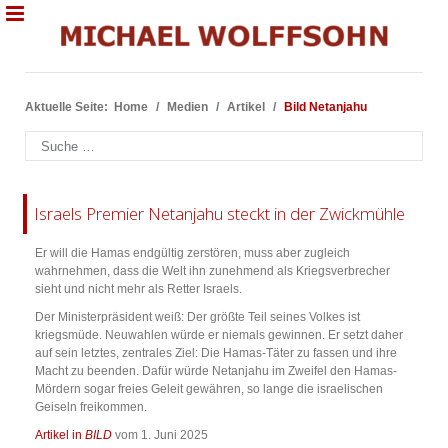
Aktuelle Seite:
Home
Medien
Artikel
Bild Netanjahu
Suchen
Israels Premier Netanjahu steckt in der Zwickmühle
Er will die Hamas endgültig zerstören, muss aber zugleich
wahrnehmen, dass die Welt ihn zunehmend als Kriegsverbrecher
sieht und nicht mehr als Retter Israels.
Der Ministerpräsident weiß: Der größte Teil seines Volkes ist
kriegsmüde. Neuwahlen würde er niemals gewinnen. Er setzt daher
auf sein letztes, zentrales Ziel: Die Hamas-Täter zu fassen und ihre
Macht zu beenden. Dafür würde Netanjahu im Zweifel den Hamas-
Mördern sogar freies Geleit gewähren, so lange die israelischen
Geiseln freikommen.
Artikel in
BILD
vom 1. Juni 2025