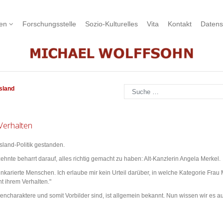
nen
Forschungsstelle
Sozio-Kulturelles
Vita
Kontakt
Datens
Suchen
sland
Verhalten
ssland-Politik gestanden.
hnte beharrt darauf, alles richtig gemacht zu haben: Alt-Kanzlerin Angela Merkel.
nkarierte Menschen. Ich erlaube mir kein Urteil darüber, in welche Kategorie Frau 
t ihrem Verhalten."
zencharaktere und somit Vorbilder sind, ist allgemein bekannt. Nun wissen wir es a