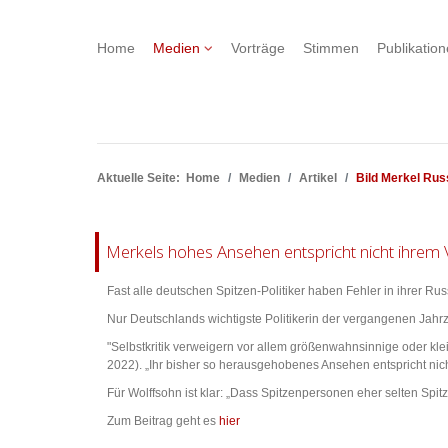
Home
Medien
Vorträge
Stimmen
Publikatio
Aktuelle Seite:
Home
Medien
Artikel
Bild Merkel Rus
Merkels hohes Ansehen entspricht nicht ihrem 
Fast alle deutschen Spitzen-Politiker haben Fehler in ihrer Ru
Nur Deutschlands wichtigste Politikerin der vergangenen Jahrze
"Selbstkritik verweigern vor allem größenwahnsinnige oder klei
2022). „Ihr bisher so herausgehobenes Ansehen entspricht nich
Für Wolffsohn ist klar: „Dass Spitzenpersonen eher selten Spit
Zum Beitrag geht es
hier