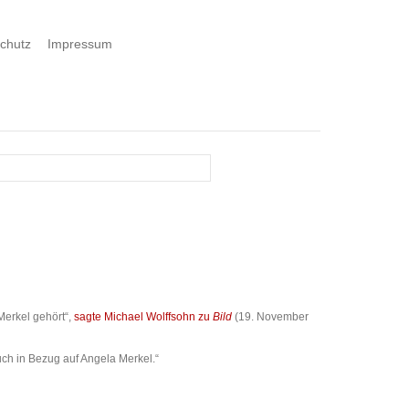
chutz
Impressum
Merkel gehört“,
sagte Michael Wolffsohn zu
Bild
(19. November
uch in Bezug auf Angela Merkel.“