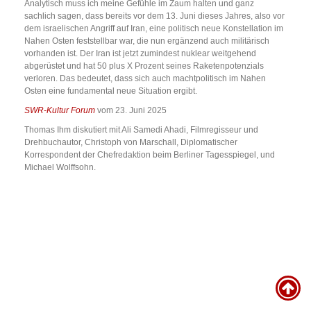
Analytisch muss ich meine Gefühle im Zaum halten und ganz
sachlich sagen, dass bereits vor dem 13. Juni dieses Jahres, also vor
dem israelischen Angriff auf Iran, eine politisch neue Konstellation im
Nahen Osten feststellbar war, die nun ergänzend auch militärisch
vorhanden ist. Der Iran ist jetzt zumindest nuklear weitgehend
abgerüstet und hat 50 plus X Prozent seines Raketenpotenzials
verloren. Das bedeutet, dass sich auch machtpolitisch im Nahen
Osten eine fundamental neue Situation ergibt.
SWR-Kultur Forum
vom 23. Juni 2025
Thomas Ihm diskutiert mit Ali Samedi Ahadi, Filmregisseur und
Drehbuchautor, Christoph von Marschall, Diplomatischer
Korrespondent der Chefredaktion beim Berliner Tagesspiegel, und
Michael Wolffsohn.