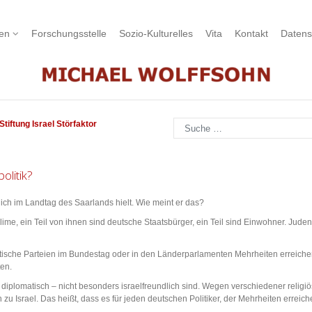
nen
Forschungsstelle
Sozio-Kulturelles
Vita
Kontakt
Datens
Suchen
Stiftung Israel Störfaktor
olitik?
zlich im Landtag des Saarlands hielt. Wie meint er das?
lime, ein Teil von ihnen sind deutsche Staatsbürger, ein Teil sind Einwohner. Jude
ische Parteien im Bundestag oder in den Länderparlamenten Mehrheiten erreichen
ten.
 diplomatisch – nicht besonders israelfreundlich sind. Wegen verschiedener religiö
 Israel. Das heißt, dass es für jeden deutschen Politiker, der Mehrheiten erreichen