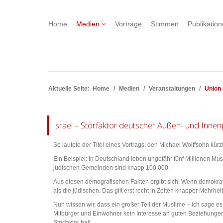
Home
Medien
Vorträge
Stimmen
Publikatio
Aktuelle Seite:
Home
Medien
Veranstaltungen
Union 
Israel – Störfaktor deutscher Außen- und Innenp
So lautete der Titel eines Vortrags, den Michael Wolffsohn kür
Ein Beispiel: In Deutschland leben ungefähr fünf Millionen Mus
jüdischen Gemeinden sind knapp 100.000.
Aus diesen demografischen Fakten ergibt sich: Wenn demokrat
als die jüdischen. Das gilt erst recht in Zeiten knapper Mehrhei
Nun wissen wir, dass ein großer Teil der Muslime – ich sage es
Mitbürger und Einwohner kein Interesse an guten Beziehungen zu
Störfaktor halt.