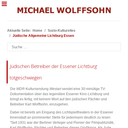
Aktuelle Seite:
Home
Sozio-Kulturelles
Jüdische Allgemeine Lichtburg Essen
Suchen
Jüdischen Betreiber der Essener
Lichtburg
totgeschwiegen
Die
WDR-
Kultursendung
Westart
sendet eine 30-minütige TV-
Dokumentation über das legendäre Essener Kino
Lichtburg
und
bringt es fertig, mit keinem Wort auf den jüdischen Pächter und
Betreiber Karl Wolffsohn, einzugehen.
Dabei ist bereits am Eingang des Lichtspieltheaters in der Essener
Innenstadt an prominenter Stelle für jedermann deutlich zu lesen:
"Seit 1931 war der Berliner Verleger und Pionier der Filmpublizistik,
Karl Wolffsohn, Pächter und Betreiber dieses Großkinos. Als Jude