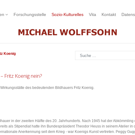
nen
Forschungsstelle
Sozio-Kulturelles
Vita
Kontakt
Datens
Suchen
itz Koenig
 Fritz Koenig nein?
r Wirkungsstätte des bedeutenden Bildhauers Fritz Koenig.
auer in der zweiten Hälfte des 20. Jahrhunderts. Nach 1945 hat der Abkömmling ei
ereits als Stipendiat hatte ihn Bundespräsident Theodor Heuss in seinem Atelier in
nternationale Anerkennung seit dem Krieg - war Koenigs Kunst vertreten. Peggy Gu