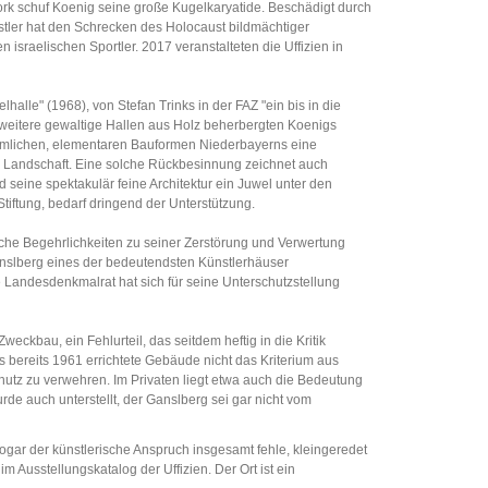
k schuf Koenig seine große Kugelkaryatide. Beschädigt durch
tler hat den Schrecken des Holocaust bildmächtiger
israelischen Sportler. 2017 veranstalteten die Uffizien in
lle" (1968), von Stefan Trinks in der FAZ "ein bis in die
i weitere gewaltige Hallen aus Holz beherbergten Koenigs
kömmlichen, elementaren Bauformen Niederbayerns eine
de Landschaft. Eine solche Rückbesinnung zeichnet auch
seine spektakulär feine Architektur ein Juwel unter den
tiftung, bedarf dringend der Unterstützung.
sche Begehrlichkeiten zu seiner Zerstörung und Verwertung
anslberg eines der bedeutendsten Künstlerhäuser
e Landesdenkmalrat hat sich für seine Unterschutzstellung
ckbau, ein Fehlurteil, das seitdem heftig in die Kritik
s bereits 1961 errichtete Gebäude nicht das Kriterium aus
hutz zu verwehren. Im Privaten liegt etwa auch die Bedeutung
de auch unterstellt, der Ganslberg sei gar nicht vom
sogar der künstlerische Anspruch insgesamt fehle, kleingeredet
m Ausstellungskatalog der Uffizien. Der Ort ist ein