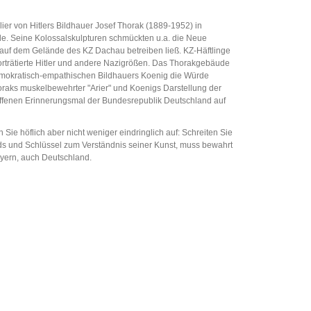
lier von Hitlers Bildhauer Josef Thorak (1889-1952) in
rde. Seine Kolossalskulpturen schmückten u.a. die Neue
 auf dem Gelände des KZ Dachau betreiben ließ. KZ-Häftlinge
orträtierte Hitler und andere Nazigrößen. Das Thorakgebäude
emokratisch-empathischen Bildhauers Koenig die Würde
Thoraks muskelbewehrter "Arier" und Koenigs Darstellung der
schaffenen Erinnerungsmal der Bundesrepublik Deutschland auf
Sie höflich aber nicht weniger eindringlich auf: Schreiten Sie
nds und Schlüssel zum Verständnis seiner Kunst, muss bewahrt
ayern, auch Deutschland.