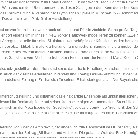
inent auf der Terrasse zum Canal Grande. Für das World Trade Center in New Yor
um Wahrzeichen des Überlebenswillens dieser Stadt geworden. Kein deutscher Küns
n", das Denkmal für die während der Olympischen Spiele in München 1972 ermordeten 
 Das war weltweit Platz 6 aller Ausstellungen.
t entworfenen Haus, wo er auch arbeitete und Pferde züchtete. Seine große "Kugelha
te er dort eigens um in ihr sein New Yorker Hauptwerk modellieren zu können. Zwe
tur Anregungsquelle für seine Skulpturen war, schöpfte der Künstler aus den her
g eingesetzter Mittel, formale Klarheit und harmonische Einfügung in die umgeben
ch' eines exzeptionellen Künstlers könnte gerade durch seine Weitläufigkeit und 
nigs Ganslberg vom Verfall bedroht. Sein Eigentümer, die Fritz-und-Maria-Koenig-S
hutz gestellt werden! Nur so ist seine dauerhafte Erhaltung zu sichern, sind fal
en. Auch dank seines erhaltenen Inventars und Koenigs Afrika-Sammlung ist der G
 Landshuter Zeitung (LZ) - hat sich für seinen Erhalt stark gemacht. Der Bayerisch
rschutzstellung und diffamiert das einzigartige Ensemble als unkünstlerischen Zwe
andesamt für Denkmalpflege auf seiner fadenscheinigen Argumentation. So erfülle da
en, nicht in der Meta-Ebene der Geschichte“, so das eigenwillige Argument, den Sc
, das Goethe selbst nie als öffentliches Museum vorgesehen hatte. Fälschlich wur
utung von Koenigs Architektur, der angeblich "die Handschrift des Künstlers", ja 
 wie auch der Beitrag „Bildhauer und Architekt. Die gebaute Welt des Fritz Koenig“ i