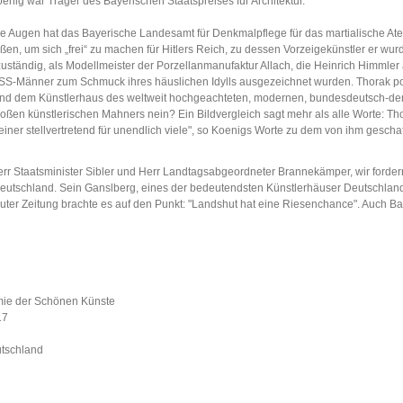
nig war Träger des Bayerischen Staatspreises für Architektur.
ene Augen hat das Bayerische Landesamt für Denkmalpflege für das martialische Ate
ßen, um sich „frei“ zu machen für Hitlers Reich, zu dessen Vorzeigekünstler er wu
uständig, als Modellmeister der Porzellanmanufaktur Allach, die Heinrich Himmler
ge SS-Männer zum Schmuck ihres häuslichen Idylls ausgezeichnet wurden. Thorak p
rend dem Künstlerhaus des weltweit hochgeachteten, modernen, bundesdeutsch-d
 großen künstlerischen Mahners nein? Ein Bildvergleich sagt mehr als alle Worte: 
sse, einer stellvertretend für unendlich viele", so Koenigs Worte zu dem von ihm ge
Herr Staatsminister Sibler und Herr Landtagsabgeordneter Brannekämper, wir fordern 
egsdeutschland. Sein Ganslberg, eines der bedeutendsten Künstlerhäuser Deutschla
uter Zeitung brachte es auf den Punkt: "Landshut hat eine Riesenchance". Auch B
emie der Schönen Künste
17
utschland