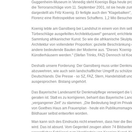
Guggenheim-Museum in Venedig steht Koenigs Biga heute prom
die Terroranschläge vom 11. September 2001, ist sie heute z
dargestellt als Fritz Koenig. Er fertigte auch den "Klagebalke
Florenz eine Retrospektive seines Schaffens. 1,2 Mio Besucher.
Koenig lebte am Ganslberg bei Landshut in einem von ihm selbs
Türbeschläge ausgefeiltes Architekturjuwel" genannt, errichte
Sammlung afrikanischer Kunst. So wie die afrikanische Skulp
Architektur von vollendeter Proportion: gezielte Beschränkun
andere bedeutende Bauten der Moderne aus. "Dieses 'Koenig-Rei
Künstlerhäusern werden." (Stefan Trinks, FAZ) Dennoch ist Koe
Deshalb unsere Forderung: Der Ganslberg muss unter Denkmalsc
abzuwehren, wie auch sein landschaftlicher Umgriff zu schütz
Deutschlands. Die Presse - so SZ, FAZ, Stern, Handelsblatt und
ausgesprochen. Bislang ungehört.
Das Bayerische Landesamt für Denkmalpflege verweigert die Unte
geraten ist. Statt es zu korrigieren, beharrt das Bayerische L
„vergangener Zeit“ zu stammen. „Die Bedeutung liegt im Privat
von Goethes Haus am Frauenplan - heute ein Publikumsmagnet -
Bildhauer selbst entworfen worden.
Man kann sich des Eindrucks nicht erwehren, dass hier die Bede
wird. Das ist absurd. Vom Gegenteil zeugen allein 74 Bildseiten