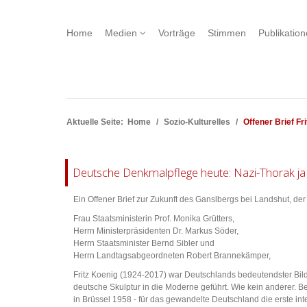
Home
Medien
Vorträge
Stimmen
Publikatio
Aktuelle Seite:
Home
Sozio-Kulturelles
Offener Brief Fr
Deutsche Denkmalpflege heute: Nazi-Thorak ja –
Ein Offener Brief zur Zukunft des Ganslbergs bei Landshut, de
Frau Staatsministerin Prof. Monika Grütters,
Herrn Ministerpräsidenten Dr. Markus Söder,
Herrn Staatsminister Bernd Sibler und
Herrn Landtagsabgeordneten Robert Brannekämper,
Fritz Koenig (1924-2017) war Deutschlands bedeutendster Bildh
deutsche Skulptur in die Moderne geführt. Wie kein anderer. B
in Brüssel 1958 - für das gewandelte Deutschland die erste i