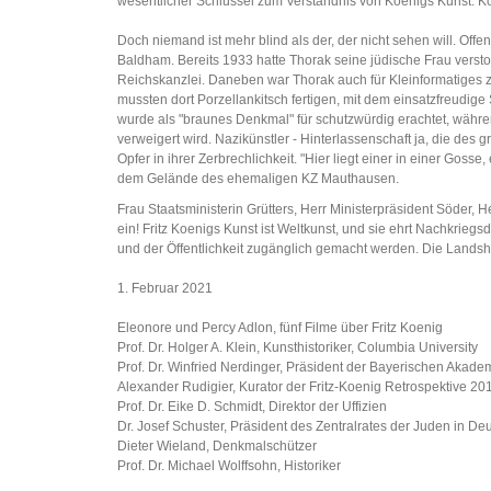
wesentlicher Schlüssel zum Verständnis von Koenigs Kunst. Koe
Doch niemand ist mehr blind als der, der nicht sehen will. Off
Baldham. Bereits 1933 hatte Thorak seine jüdische Frau versto
Reichskanzlei. Daneben war Thorak auch für Kleinformatiges z
mussten dort Porzellankitsch fertigen, mit dem einsatzfreudi
wurde als "braunes Denkmal" für schutzwürdig erachtet, wäh
verweigert wird. Nazikünstler - Hinterlassenschaft ja, die des
Opfer in ihrer Zerbrechlichkeit. "Hier liegt einer in einer Go
dem Gelände des ehemaligen KZ Mauthausen.
Frau Staatsministerin Grütters, Herr Ministerpräsident Söder, 
ein! Fritz Koenigs Kunst ist Weltkunst, und sie ehrt Nachkri
und der Öffentlichkeit zugänglich gemacht werden. Die Landsh
1. Februar 2021
Eleonore und Percy Adlon, fünf Filme über Fritz Koenig
Prof. Dr. Holger A. Klein, Kunsthistoriker, Columbia University
Prof. Dr. Winfried Nerdinger, Präsident der Bayerischen Akad
Alexander Rudigier, Kurator der Fritz-Koenig Retrospektive 20
Prof. Dr. Eike D. Schmidt, Direktor der Uffizien
Dr. Josef Schuster, Präsident des Zentralrates der Juden in De
Dieter Wieland, Denkmalschützer
Prof. Dr. Michael Wolffsohn, Historiker