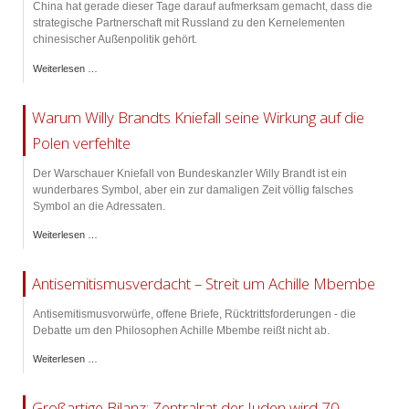
China hat gerade dieser Tage darauf aufmerksam gemacht, dass die
strategische Partnerschaft mit Russland zu den Kernelementen
chinesischer Außenpolitik gehört.
Weiterlesen …
Warum Willy Brandts Kniefall seine Wirkung auf die
Polen verfehlte
Der Warschauer Kniefall von Bundeskanzler Willy Brandt ist ein
wunderbares Symbol, aber ein zur damaligen Zeit völlig falsches
Symbol an die Adressaten.
Weiterlesen …
Antisemitismusverdacht – Streit um Achille Mbembe
Antisemitismusvorwürfe, offene Briefe, Rücktrittsforderungen - die
Debatte um den Philosophen Achille Mbembe reißt nicht ab.
Weiterlesen …
Großartige Bilanz: Zentralrat der Juden wird 70